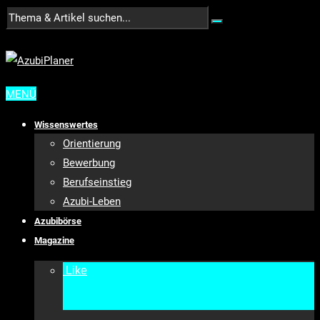
MENÜ
Wissenswertes
Orientierung
Bewerbung
Berufseinstieg
Azubi-Leben
Azubibörse
Magazine
Like
•
9787