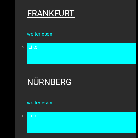
FRANKFURT
weiterlesen
Like
•
6772
NÜRNBERG
weiterlesen
Like
•
10150