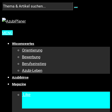
MENÜ
Wissenswertes
Orientierung
Bewerbung
Berufseinstieg
Azubi-Leben
Azubibörse
Magazine
Like
•
9792