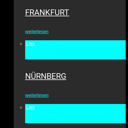
FRANKFURT
weiterlesen
Like
•
6776
NÜRNBERG
weiterlesen
Like
•
10155